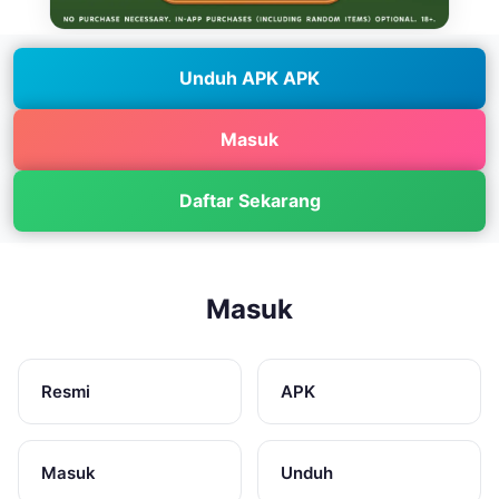
Unduh APK APK
Masuk
Daftar Sekarang
Masuk
Resmi
APK
Masuk
Unduh