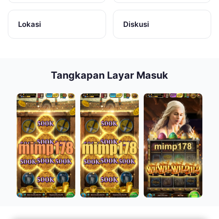
Lokasi
Diskusi
Tangkapan Layar Masuk