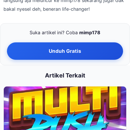
langsung aja meluncur ke mimp178 sekarang juga! Gak
bakal nyesel deh, beneran life-changer!
Suka artikel ini? Coba
mimp178
Unduh Gratis
Artikel Terkait